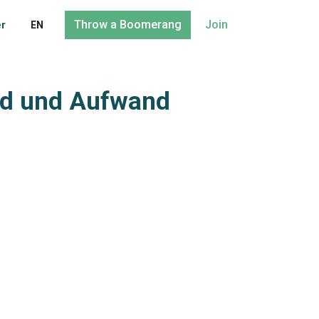
Throw a Boomerang
Join
er
EN
ld und Aufwand