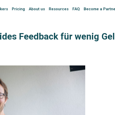
kers
Pricing
About us
Resources
FAQ
Become a Partn
ides Feedback für wenig Ge